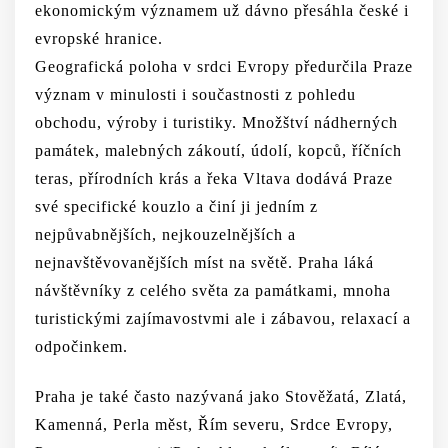
ekonomickým významem už dávno přesáhla české i
evropské hranice.
Geografická poloha v srdci Evropy předurčila Praze
význam v minulosti i součastnosti z pohledu
obchodu, výroby i turistiky. Množštví nádherných
památek, malebných zákoutí, údolí, kopců, říčních
teras, přírodních krás a řeka Vltava dodává Praze
své specifické kouzlo a činí ji jedním z
nejpůvabnějších, nejkouzelnějších a
nejnavštěvovanějších míst na světě. Praha láká
návštěvníky z celého světa za památkami, mnoha
turistickými zajímavostvmi ale i zábavou, relaxací a
odpočinkem.
Praha je také často nazývaná jako Stověžatá, Zlatá,
Kamenná, Perla měst, Řím severu, Srdce Evropy,