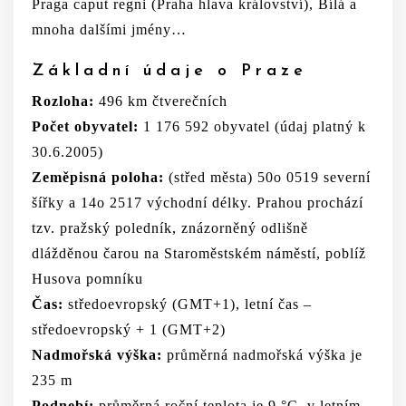
Praga caput regni (Praha hlava království), Bílá a
mnoha dalšími jmény…
Základní údaje o Praze
Rozloha:
496 km čtverečních
Počet obyvatel:
1 176 592 obyvatel (údaj platný k
30.6.2005)
Zeměpisná poloha:
(střed města) 50o 0519 severní
šířky a 14o 2517 východní délky. Prahou prochází
tzv. pražský poledník, znázorněný odlišně
dlážděnou čarou na Staroměstském náměstí, poblíž
Husova pomníku
Čas:
středoevropský (GMT+1), letní čas –
středoevropský + 1 (GMT+2)
Nadmořská výška:
průměrná nadmořská výška je
235 m
Podnebí:
průměrná roční teplota je 9 °C, v letním