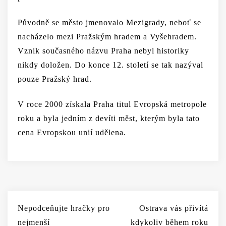
Původně se město jmenovalo Mezigrady, neboť se
nacházelo mezi Pražským hradem a Vyšehradem.
Vznik současného názvu Praha nebyl historiky
nikdy doložen. Do konce 12. století se tak nazýval
pouze Pražský hrad.
V roce 2000 získala Praha titul Evropská metropole
roku a byla jedním z devíti měst, kterým byla tato
cena Evropskou unií udělena.
Navigace
Nepodceňujte hračky pro
Ostrava vás přivítá
pro
nejmenší
kdykoliv během roku
příspěvek