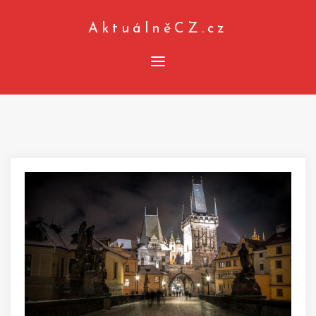
Skip
AktuálněCZ.cz
to
content