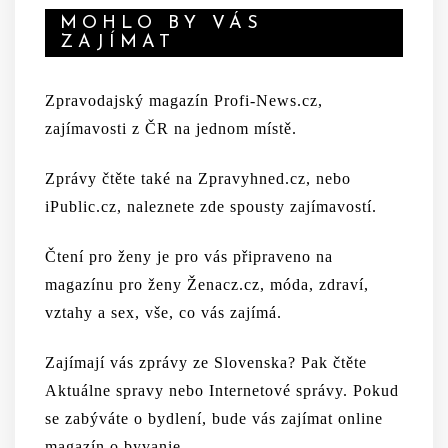
MOHLO BY VÁS
ZAJÍMAT
Zpravodajský magazín
Profi-News.cz
,
zajímavosti z ČR na jednom místě.
Zprávy čtěte
také na
Zpravyhned.cz
, nebo
iPublic.cz
, naleznete zde spousty zajímavostí.
Čtení pro ženy je pro vás připraveno na
magazínu pro ženy Ženacz.cz
, móda, zdraví,
vztahy a sex, vše, co vás zajímá.
Zajímají vás zprávy ze Slovenska? Pak čtěte
Aktuálne spravy
nebo
Internetové správy
. Pokud
se zabýváte o bydlení, bude vás zajímat online
magazín o byvanie
.