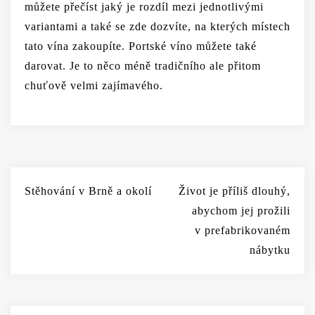
můžete přečíst jaký je rozdíl mezi jednotlivými
variantami a také se zde dozvíte, na kterých místech
tato vína zakoupíte. Portské víno můžete také
darovat. Je to něco méně tradičního ale přitom
chuťově velmi zajímavého.
Navigace
Stěhování v Brně a okolí
Život je příliš dlouhý,
pro
abychom jej prožili
příspěvek
v prefabrikovaném
nábytku