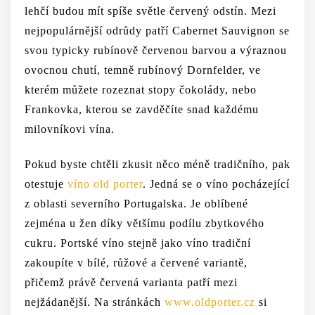
lehčí budou mít spíše světle červený odstín. Mezi
nejpopulárnější odrůdy patří Cabernet Sauvignon se
svou typicky rubínově červenou barvou a výraznou
ovocnou chutí, temně rubínový Dornfelder, ve
kterém můžete rozeznat stopy čokolády, nebo
Frankovka, kterou se zavděčíte snad každému
milovníkovi vína.
Pokud byste chtěli zkusit něco méně tradičního, pak
otestuje
víno old porter
. Jedná se o víno pocházející
z oblasti severního Portugalska. Je oblíbené
zejména u žen díky většímu podílu zbytkového
cukru. Portské víno stejně jako víno tradiční
zakoupíte v bílé, růžové a červené variantě,
přičemž právě červená varianta patří mezi
nejžádanější. Na stránkách
www.oldporter.cz
si