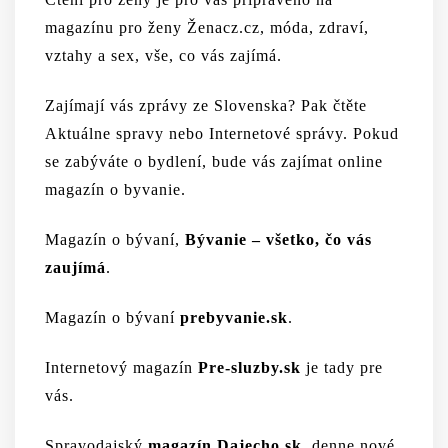
magazínu pro ženy Ženacz.cz
, móda, zdraví,
vztahy a sex, vše, co vás zajímá.
Zajímají vás zprávy ze Slovenska? Pak čtěte
Aktuálne spravy
nebo
Internetové správy
. Pokud
se zabýváte o bydlení, bude vás zajímat online
magazín o byvanie
.
Magazín o bývaní,
Bývanie – všetko, čo vás
zaujímá
.
Magazín o bývaní
prebyvanie.sk
.
Internetový magazín
Pre-sluzby.sk
je tady pre
vás.
Spravodajský
magazín Dajecho.sk
, denne nové