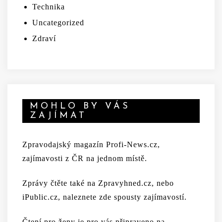
Technika
Uncategorized
Zdraví
MOHLO BY VÁS
ZAJÍMAT
Zpravodajský magazín
Profi-News.cz
,
zajímavosti z ČR na jednom místě.
Zprávy čtěte
také na
Zpravyhned.cz
, nebo
iPublic.cz
, naleznete zde spousty zajímavostí.
Čtení pro ženy je pro vás připraveno na