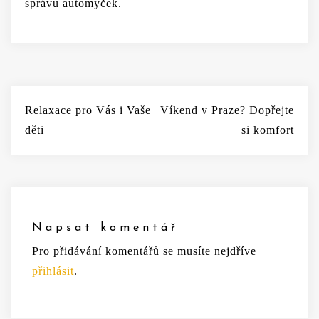
správu automyček.
Navigace
Relaxace pro Vás i Vaše
Víkend v Praze? Dopřejte
pro
děti
si komfort
příspěvek
Napsat komentář
Pro přidávání komentářů se musíte nejdříve
přihlásit
.