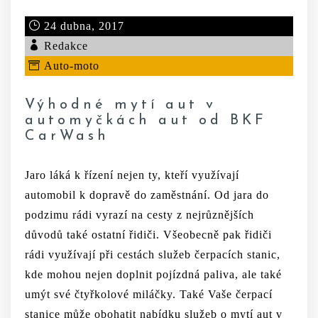
24 dubna, 2017
Redakce
Auto-moto
Výhodné mytí aut v
automyčkách aut od BKF
CarWash
Jaro láká k řízení nejen ty, kteří využívají
automobil k dopravě do zaměstnání. Od jara do
podzimu rádi vyrazí na cesty z nejrůznějších
důvodů také ostatní řidiči. Všeobecně pak řidiči
rádi využívají při cestách služeb čerpacích stanic,
kde mohou nejen doplnit pojízdná paliva, ale také
umýt své čtyřkolové miláčky. Také Vaše čerpací
stanice může obohatit nabídku služeb o mytí aut v